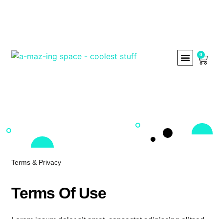
0
TERMS OF USE
PRIVACY & COOKIES
SHIPPING & DELIVER
RETURNS & EXCH
Terms & Privacy
Terms Of Use