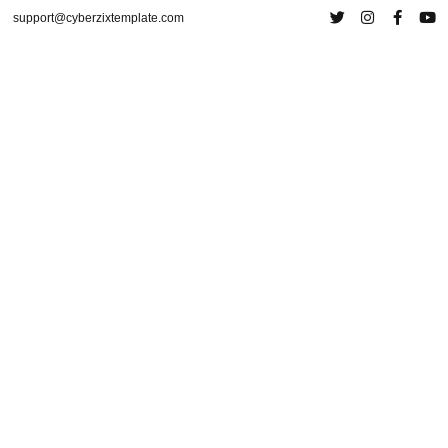
support@cyberzixtemplate.com
Terms of Use
Privacy & Cookies
FAQ
Shipping & Delivery